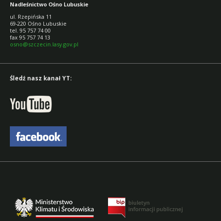
Nadleśnictwo Ośno Lubuskie
ul. Rzepińska 11
69-220 Ośno Lubuskie
tel. 95 757 74 00
fax 95 757 74 13
osno@szczecin.lasy.gov.pl
Śledź nasz kanał YT: