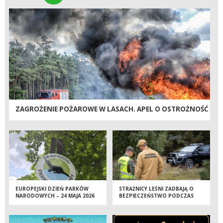
ZAGROŻENIE POŻAROWE W LASACH. APEL O OSTROŻNOŚĆ
EUROPEJSKI DZIEŃ PARKÓW
STRAŻNICY LEŚNI ZADBAJĄ O
NARODOWYCH – 24 MAJA 2026
BEZPIECZEŃSTWO PODCZAS
ROKU
MAJÓWKI