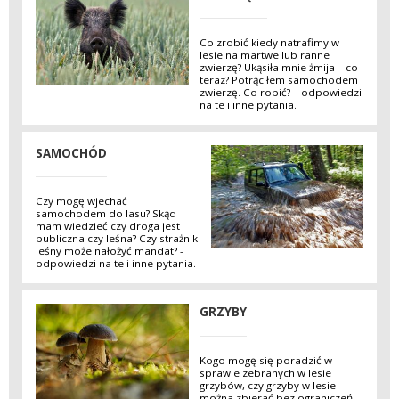
Co zrobić kiedy natrafimy w
lesie na martwe lub ranne
zwierzę? Ukąsiła mnie żmija – co
teraz? Potrąciłem samochodem
zwierzę. Co robić? – odpowiedzi
na te i inne pytania.
SAMOCHÓD
Czy mogę wjechać
samochodem do lasu? Skąd
mam wiedzieć czy droga jest
publiczna czy leśna? Czy strażnik
leśny może nałożyć mandat? -
odpowiedzi na te i inne pytania.
GRZYBY
Kogo mogę się poradzić w
sprawie zebranych w lesie
grzybów, czy grzyby w lesie
można zbierać bez ograniczeń,