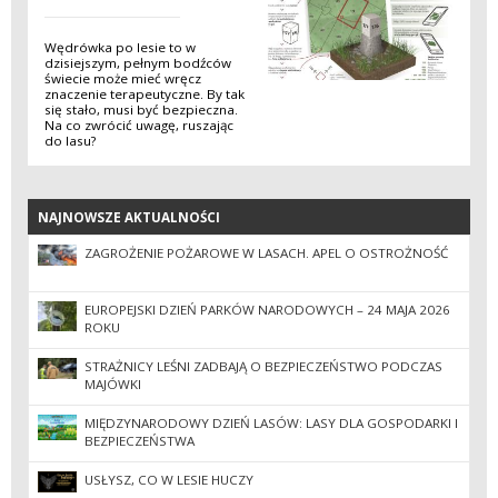
Wędrówka po lesie to w
dzisiejszym, pełnym bodźców
świecie może mieć wręcz
znaczenie terapeutyczne. By tak
się stało, musi być bezpieczna.
Na co zwrócić uwagę, ruszając
do lasu?
NAJNOWSZE AKTUALNOŚCI
NAJNOWSZE AKTUALNOŚCI
ZAGROŻENIE POŻAROWE W LASACH. APEL O OSTROŻNOŚĆ
EUROPEJSKI DZIEŃ PARKÓW NARODOWYCH – 24 MAJA 2026
ROKU
STRAŻNICY LEŚNI ZADBAJĄ O BEZPIECZEŃSTWO PODCZAS
MAJÓWKI
MIĘDZYNARODOWY DZIEŃ LASÓW: LASY DLA GOSPODARKI I
BEZPIECZEŃSTWA
USŁYSZ, CO W LESIE HUCZY