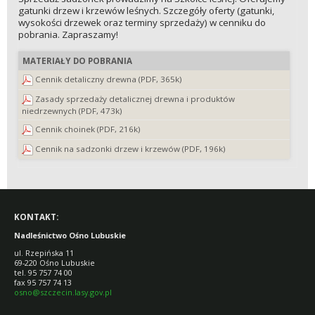
gatunki drzew i krzewów leśnych. Szczegóły oferty (gatunki,
wysokości drzewek oraz terminy sprzedaży) w cenniku do
pobrania. Zapraszamy!
MATERIAŁY DO POBRANIA
Cennik detaliczny drewna (PDF, 365k)
Zasady sprzedaży detalicznej drewna i produktów
niedrzewnych (PDF, 473k)
Cennik choinek (PDF, 216k)
Cennik na sadzonki drzew i krzewów (PDF, 196k)
KONTAKT:
Nadleśnictwo Ośno Lubuskie
ul. Rzepińska 11
69-220 Ośno Lubuskie
tel. 95 757 74 00
fax 95 757 74 13
osno@szczecin.lasy.gov.pl