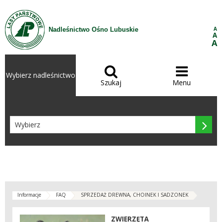
Przejdź do treści
A
Nadleśnictwo Ośno Lubuskie
A
A


Wybierz nadleśnictwo
Szukaj
Menu

Informacje
FAQ
SPRZEDAŻ DREWNA, CHOINEK I SADZONEK
ZWIERZĘTA