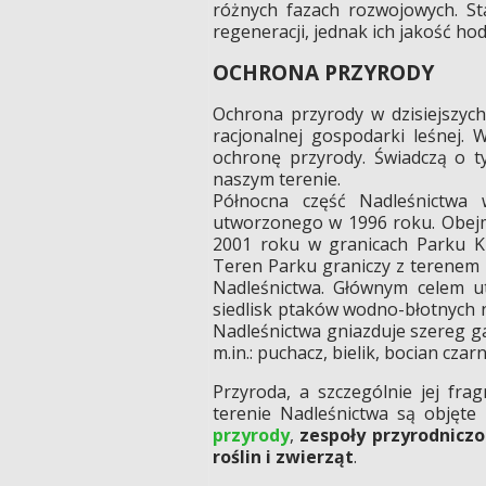
różnych fazach rozwojowych. St
regeneracji, jednak ich jakość h
OCHRONA PRZYRODY
Ochrona przyrody w dzisiejszyc
racjonalnej gospodarki leśnej.
ochronę przyrody. Świadczą o t
naszym terenie.
Północna część Nadleśnictwa 
utworzonego w 1996 roku. Obejm
2001 roku w granicach Parku K
Teren Parku graniczy z terenem N
Nadleśnictwa. Głównym celem 
siedlisk ptaków wodno-błotnych n
Nadleśnictwa gniazduje szereg
m.in.: puchacz, bielik, bocian cza
Przyroda, a szczególnie jej fra
terenie Nadleśnictwa są objęt
przyrody
,
zespoły przyrodnicz
roślin i zwierząt
.