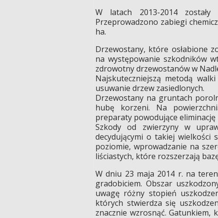
W latach 2013-2014 zostały z
Przeprowadzono zabiegi chemiczn
ha.
Drzewostany, które osłabione z
na występowanie szkodników wt
zdrowotny drzewostanów w Nadleśn
Najskuteczniejszą metodą walki
usuwanie drzew zasiedlonych.
Drzewostany na gruntach porolny
hubę korzeni. Na powierzchni
preparaty powodujące eliminację
Szkody od zwierzyny w upraw
decydującymi o takiej wielkości
poziomie, wprowadzanie na sze
liściastych, które rozszerzają ba
W dniu 23 maja 2014 r. na tere
gradobiciem. Obszar uszkodzon
uwagę różny stopień uszkodzen
których stwierdza się uszkodzen
znacznie wzrosnąć. Gatunkiem, kt