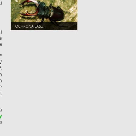
i
OCHRONA LASU.
i
e
a
"
W
.
h
a
e
,
a
y
a