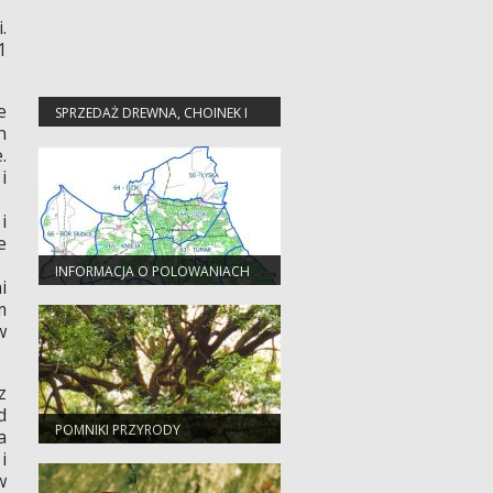
.
1
e
SPRZEDAŻ DREWNA, CHOINEK I
n
SADZONEK
.
i
i
e
INFORMACJA O POLOWANIACH
i
m
w
z
d
POMNIKI PRZYRODY
a
i
w