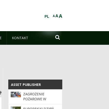
A
A
A
PL

E
KONTAKT
ASSET PUBLISHER
ASSET PUBLISHER
ZAGROŻENIE
POŻAROWE W
LASACH. APEL O
OSTROŻNOŚĆ
EUROPEJSKI DZIEŃ