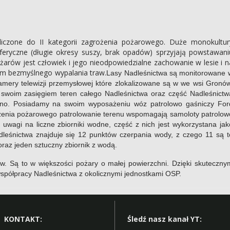
liczone do II kategorii zagrożenia pożarowego. Duże monokultur
ryczne (długie okresy suszy, brak opadów) sprzyjają powstawani
rów jest człowiek i jego nieodpowiedzialne zachowanie w lesie i n
em bezmyślnego wypalania traw.
Lasy Nadleśnictwa są monitorowane 
kamery telewizji przemysłowej które zlokalizowane są w we wsi Gronów
swoim zasięgiem teren całego Nadleśnictwa oraz część Nadleśnictw
ębno. Posiadamy na swoim wyposażeniu wóz patrolowo gaśniczy For
żenia pożarowego patrolowanie terenu wspomagają samoloty patrolow
uwagi na liczne zbiorniki wodne, część z nich jest wykorzystana jak
dleśnictwa znajduje się 12 punktów czerpania wody, z czego 11 są t
 oraz jeden sztuczny zbiornik z wodą.
w. Są to w większości pożary o małej powierzchni. Dzięki skuteczny
spółpracy Nadleśnictwa z okolicznymi jednostkami OSP.
KONTAKT:
Śledź nasz kanał YT: