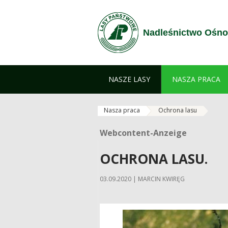
Zum Inhalt wechseln
Nadleśnictwo Ośno
NASZE LASY
NASZA PRACA
Nasza praca
Ochrona lasu
Webcontent-Anzeige
Webcontent-Anzeige
OCHRONA LASU.
03.09.2020 | MARCIN KWIRĘG