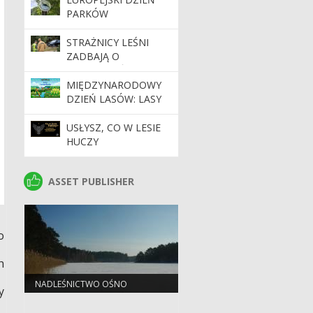
PARKÓW
NARODOWYCH – 24
MAJA 2026 ROKU
STRAŻNICY LEŚNI
ZADBAJĄ O
BEZPIECZEŃSTWO
PODCZAS MAJÓWKI
MIĘDZYNARODOWY
DZIEŃ LASÓW: LASY
DLA GOSPODARKI I
BEZPIECZEŃSTWA
USŁYSZ, CO W LESIE
HUCZY
ASSET PUBLISHER
ASSET PUBLISHER
o
h
NADLEŚNICTWO OŚNO
y