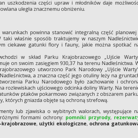
an uszkodzenia części upraw i młodników daje możliwośc
odowlana uległa znacznemu obniżeniu.
h warunkach powinna stanowić integralną część planowej 
 W taki właśnie sposób traktujemy w naszym Nadleśnictwi
ym ciekawe gatunki flory i fauny, jakie można spotkać n
wchodzi w skład Parku Krajobrazowego „Ujście Warty
uje on swoim zasięgiem 930,37 ha terenu Nadleśnictwa. 
rajobrazowego utworzono Park Narodowy „Ujście Warty"
adleśnictwa, a znaczna część jego otuliny leży na gruntac
utworzenia Parku Narodowego było zachowanie i ochron
a rozlewiskach ujściowego odcinka doliny Warty. Na tereni
 gatunków ptaków pokarmowo związanych z obszarem parku
rny, których gniazda objęte są ochroną strefową.
gmenty lub zjawiska o wybitnych walorach, występujące n
e różnymi formami ochrony:
pomniki przyrody
,
rezerwat
o-krajobrazowe
,
użytki ekologiczne
,
ochrona gatunkow