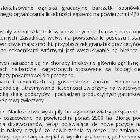
lokalizowane ogniska gradacyjne barczatki sosnówki
ego ograniczania liczebności gąsienic na powierzchni 420
ostały żerem szkodników pierwotnych są bardziej narażon
órnych. Zasadniczy wpływ na powstawanie posuszu i sta
ictwie mają: smoliki, przypłaszczek granatek oraz cetyńce
 ze szkodnikami wtórnymi jest wyszukiwanie na bieżąco 
ch narażone są na choroby infekcyjne głównie zgniliznę 
ach najbardziej zagrożonych stosowane są biologiczn
 bazy pokarmowej dla patogena.
ach i młodnikach są gospodarczo znośne. Elementam
 szkód są: utrzymywanie liczebności zwierzyny na właściwy
roką skalę podszytów i podsadzeń produkcyjnych gatunkó
zę żerową zwierzyny.
nie Nadleśnictwa wystąpiły huraganowe wiatry połączone 
y oszacowano na powierzchni ponad 2500 ha. Biorąc po
ia drzewostanów, wciąż pojawiające się nowe pozycje n
ia należy przyjąć, że powierzchnia ta może ulec zmianie 
óry najbardziej ucierpiał w wyniku gradobicia, jest sosna 