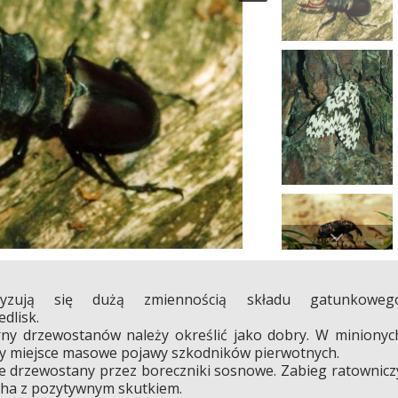
eryzują się dużą zmiennością składu gatunkoweg
dlisk.
rny drzewostanów należy określić jako dobry. W minionyc
ały miejsce masowe pojawy szkodników pierwotnych.
 drzewostany przez boreczniki sosnowe. Zabieg ratownicz
 ha z pozytywnym skutkiem.